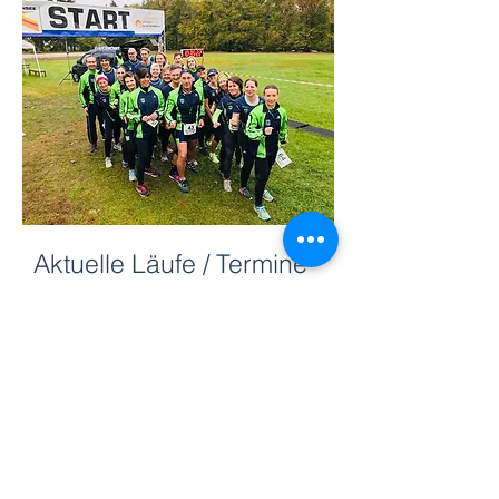
Aktuelle Läufe / Termine
Am
19.4.2020
werden wir einen
-
10 km Volkslauf durchführen, den 1.
Träublelauf des TSV Weingarten.
Über eine rege Beteiligung von
Läuferinnen und Läufern aus Nah
und Fern würden wir uns sehr freuen.
http://www.traeublelauf.de/