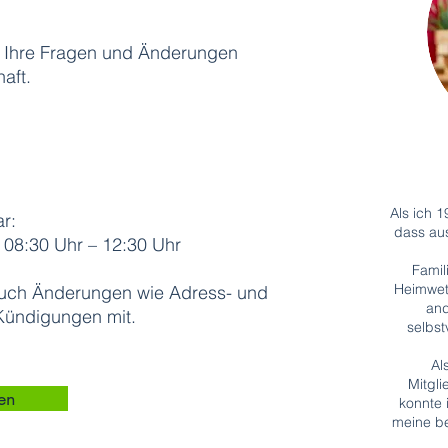
r Ihre Fragen und Änderungen
aft.
Als ich 
r:
dass aus
08:30 Uhr – 12:30 Uhr
Famil
Heimwet
y auch Änderungen wie Adress- und
and
Kündigungen mit.
selbst
Al
Mitgl
den
konnte 
meine be