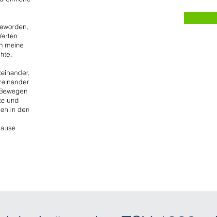
geworden,
Werten
ch meine
hte.
einander,
reinander
 Bewegen
te und
nen in den
 Hause