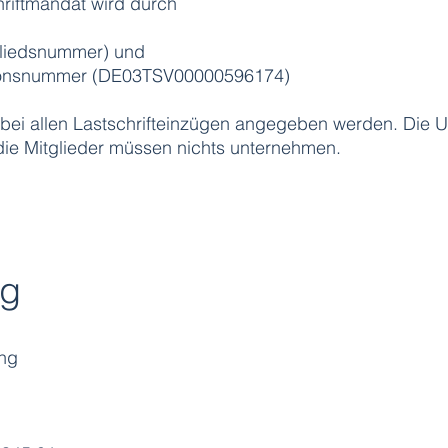
hriftmandat wird durch
gliedsnummer) und
ationsnummer (DE03TSV00000596174)
 bei allen Lastschrifteinzügen angegeben werden. Die 
 die Mitglieder müssen nichts unternehmen.
ng
ung