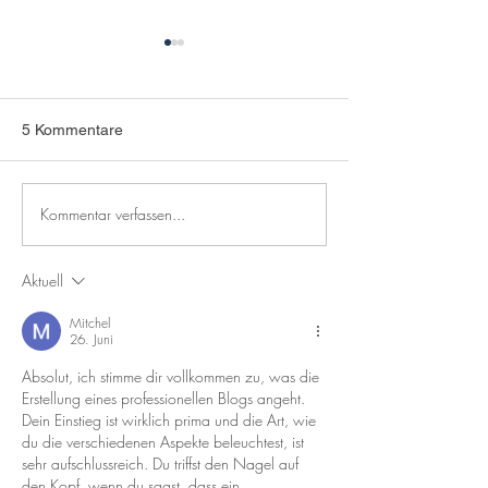
5 Kommentare
Kommentar verfassen...
Verwalten von einer
Community ins 
veröffentlichten Website
rufen
aus
Aktuell
Mitchel
26. Juni
Absolut, ich stimme dir vollkommen zu, was die 
Erstellung eines professionellen Blogs angeht. 
Dein Einstieg ist wirklich prima und die Art, wie 
du die verschiedenen Aspekte beleuchtest, ist 
sehr aufschlussreich. Du triffst den Nagel auf 
den Kopf, wenn du sagst, dass ein 